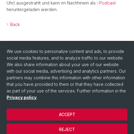
Uhr) ausgestrahlt und kann im Nachhinein als
Podcast
heruntergeladen werden.
Back
We use cookies to personalize content and ads, to provide
social media features, and to analyze traffic to our website.
We also share information about your use of our website
with our social media, advertising and analytics partners. Our
Social Media
partners may combine this information with other information
that you have provided to them or that they have collected
Visit us on Twitter!
as part of your use of the services. Further information in the
Privacy policy
.
© University of Basel
ACCEPT
Privacy Policy
Department of Chemistry
REJECT
Legal Notice